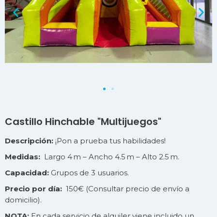
Castillo Hinchable "Multijuegos"
Descripción:
¡Pon a prueba tus habilidades!
Medidas:
Largo 4 m – Ancho 4.5 m – Alto 2.5 m.
Capacidad:
Grupos de 3 usuarios.
Precio por día:
150€ (Consultar precio de
envío
a
domicilio).
NOTA:
En cada servicio de alquiler viene incluido un